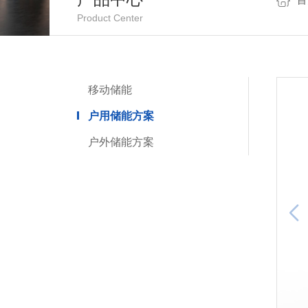
Product Center
移动储能
户用储能方案
户外储能方案